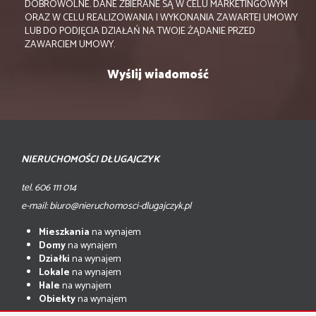
DOBROWOLNE. DANE ZBIERANE SĄ W CELU MARKETINGOWYM
ORAZ W CELU REALIZOWANIA I WYKONANIA ZAWARTEJ UMOWY
LUB DO PODJĘCIA DZIAŁAŃ NA TWOJE ŻĄDANIE PRZED
ZAWARCIEM UMOWY.
NIERUCHOMOŚCI DŁUGAJCZYK
tel. 606 111 014
e-mail: biuro@nieruchomosci-dlugajczyk.pl
Mieszkania
na wynajem
Domy
na wynajem
Działki
na wynajem
Lokale
na wynajem
Hale
na wynajem
Obiekty
na wynajem