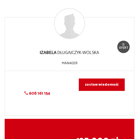
8
OFERT
IZABELA
DŁUGAJCZYK-WOLSKA
MANAGER
zostaw wiadomość
608 161 154