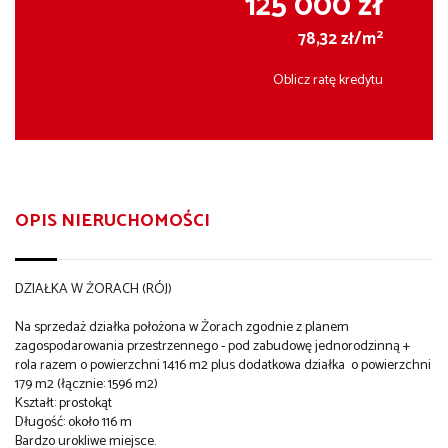
125 000 zł
2
78,32 zł/m
Oblicz ratę kredytu
OPIS NIERUCHOMOŚCI
DZIAŁKA W ŻORACH (RÓJ)
Na sprzedaż działka położona w Żorach zgodnie z planem
zagospodarowania przestrzennego - pod zabudowę jednorodzinną +
rola razem o powierzchni 1416 m2 plus dodatkowa działka o powierzchni
179 m2 (łącznie: 1596 m2)
Kształt: prostokąt
Długość: około 116 m
Bardzo urokliwe miejsce.