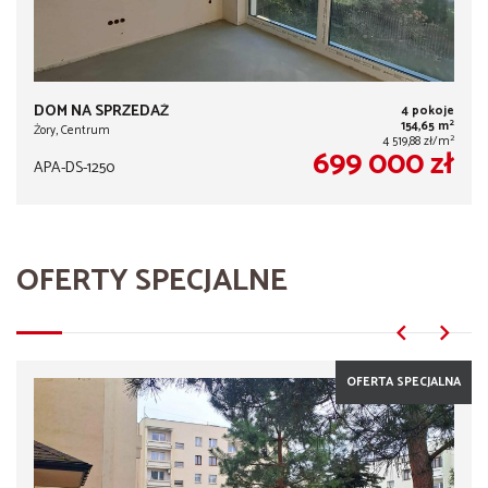
DOM NA SPRZEDAŻ
4 pokoje
2
154,65 m
Żory, Centrum
2
4 519,88 zł/m
699 000 zł
APA-DS-1250
OFERTY SPECJALNE
OFERTA SPECJALNA