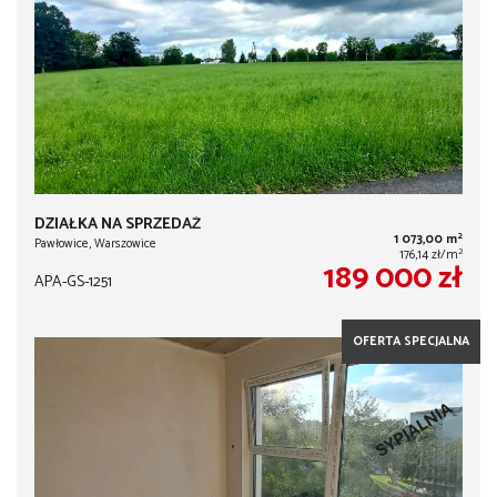
DZIAŁKA NA SPRZEDAŻ
2
1 073,00 m
Pawłowice, Warszowice
2
176,14 zł/m
189 000 zł
APA-GS-1251
OFERTA SPECJALNA