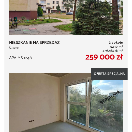
MIESZKANIE NA SPRZEDAŻ
2 pokoje
2
52,19 m
Suszec
2
4 962,64 zł/m
259 000 zł
APA-MS-1248
OFERTA SPECJALNA