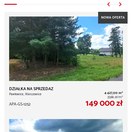
NOWA OFERTA
DZIAŁKA NA SPRZEDAŻ
2
4 427,00 m
Pawłowice, Warszowice
2
33,66 zł/m
149 000 zł
APA-GS-1252