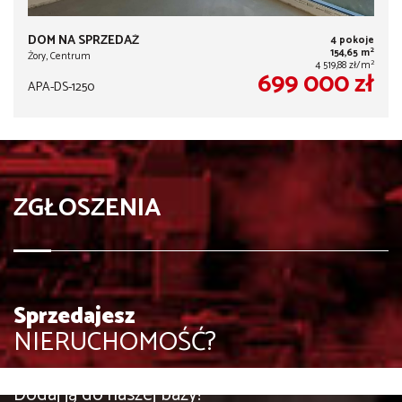
DOM NA SPRZEDAŻ
4 pokoje
2
154,65 m
Żory, Centrum
2
4 519,88 zł/m
699 000 zł
APA-DS-1250
ZGŁOSZENIA
Sprzedajesz
NIERUCHOMOŚĆ?
Dodaj ją do naszej bazy!