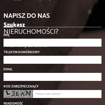
NAPISZ DO NAS
Szukasz
NIERUCHOMOŚCI?
IMIĘ
Poszukamy za Ciebie!
TELEFON KOMÓRKOWY
EMAIL
KOD ZABEZPIECZAJĄCY
WIADOMOŚĆ