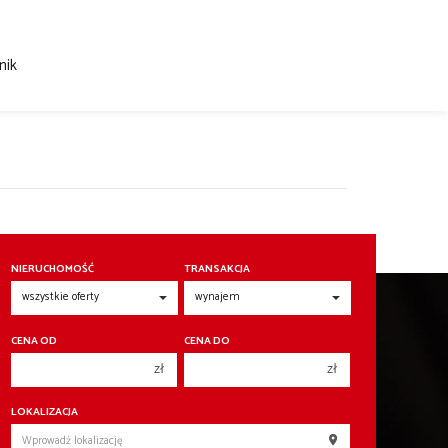
nik
NIERUCHOMOŚĆ
TRANSAKCJA
CENA OD
CENA DO
zł
zł
150 000 zł
150 000 zł
LOKALIZACJA
200 000 zł
200 000 zł